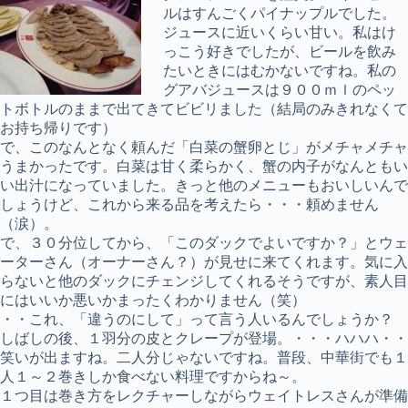
ルはすんごくパイナップルでした。
ジュースに近いくらい甘い。私はけ
っこう好きでしたが、ビールを飲み
たいときにはむかないですね。私の
グアバジュースは９００ｍｌのペッ
トボトルのままで出てきてビビリました（結局のみきれなくて
お持ち帰りです）
で、このなんとなく頼んだ「白菜の蟹卵とじ」がメチャメチャ
うまかったです。白菜は甘く柔らかく、蟹の内子がなんともい
い出汁になっていました。きっと他のメニューもおいしいんで
しょうけど、これから来る品を考えたら・・・頼めません
（涙）。
で、３０分位してから、「このダックでよいですか？」とウェ
ーターさん（オーナーさん？）が見せに来てくれます。気に入
らないと他のダックにチェンジしてくれるそうですが、素人目
にはいいか悪いかまったくわかりません（笑）
・・これ、「違うのにして」って言う人いるんでしょうか？
しばしの後、１羽分の皮とクレープが登場。・・・ハハハ・・
笑いが出ますね。二人分じゃないですね。普段、中華街でも１
人１～２巻きしか食べない料理ですからね～。
１つ目は巻き方をレクチャーしながらウェイトレスさんが準備