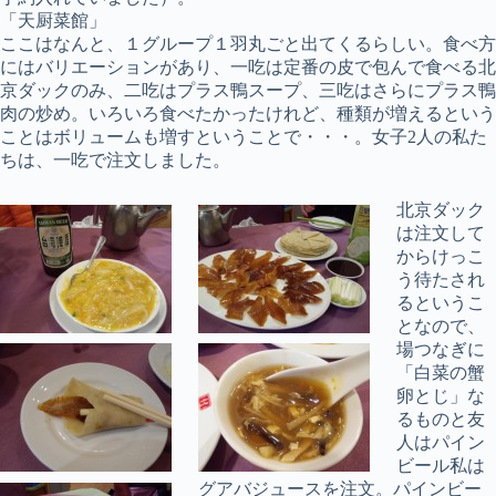
「天厨菜館」
ここはなんと、１グループ１羽丸ごと出てくるらしい。食べ方
にはバリエーションがあり、一吃は定番の皮で包んで食べる北
京ダックのみ、二吃はプラス鴨スープ、三吃はさらにプラス鴨
肉の炒め。いろいろ食べたかったけれど、種類が増えるという
ことはボリュームも増すということで・・・。女子2人の私た
ちは、一吃で注文しました。
北京ダック
は注文して
からけっこ
う待たされ
るというこ
となので、
場つなぎに
「白菜の蟹
卵とじ」な
るものと友
人はパイン
ビール私は
グアバジュースを注文。パインビー