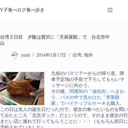
コ
ン
Y子食べログ食べ歩き
テ
ン
ツ
へ
台湾２日目 夕飯は贅沢に「天厨菜館」で 台北市中
ス
山
キ
ッ
yumi
2014年5月17日
台湾
,
海外
プ
九份のバスツアーからの帰り道、降
車予定地の手前で下ろしてもらいマ
ッサージに向かう。
その後、
問屋街の「迪化街」へまわ
り、バスの中で見かけた「李製餅
家」でパイナップルケーキ
も購入。
この日は友人の誕生日だったので、彼女の食べたいものを聞い
てみたところ「北京ダック」だというので、そのまま彼女の行
きたい店に連れて行ってもらうことに・・・（もちろん前日に
予約入れていました）。