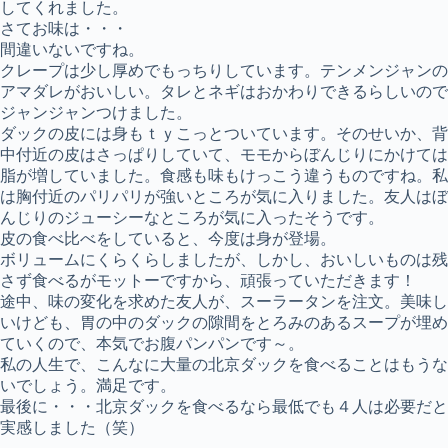
してくれました。
さてお味は・・・
間違いないですね。
クレープは少し厚めでもっちりしています。テンメンジャンの
アマダレがおいしい。タレとネギはおかわりできるらしいので
ジャンジャンつけました。
ダックの皮には身もｔｙこっとついています。そのせいか、背
中付近の皮はさっぱりしていて、モモからぼんじりにかけては
脂が増していました。食感も味もけっこう違うものですね。私
は胸付近のパリパリが強いところが気に入りました。友人はぼ
んじりのジューシーなところが気に入ったそうです。
皮の食べ比べをしていると、今度は身が登場。
ボリュームにくらくらしましたが、しかし、おいしいものは残
さず食べるがモットーですから、頑張っていただきます！
途中、味の変化を求めた友人が、スーラータンを注文。美味し
いけども、胃の中のダックの隙間をとろみのあるスープが埋め
ていくので、本気でお腹パンパンです～。
私の人生で、こんなに大量の北京ダックを食べることはもうな
いでしょう。満足です。
最後に・・・北京ダックを食べるなら最低でも４人は必要だと
実感しました（笑）