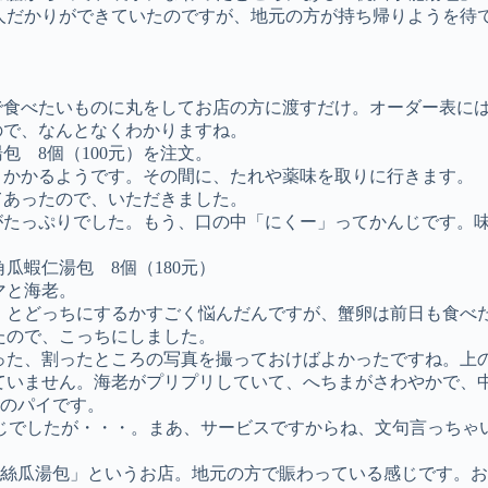
人だかりができていたのですが、地元の方が持ち帰りようを待
で食べたいものに丸をしてお店の方に渡すだけ。オーダー表に
ので、なんとなくわかりますね。
包 8個（100元）を注文。
々かかるようです。その間に、たれや薬味を取りに行きます。
てあったので、いただきました。
がたっぷりでした。もう、口の中「にくー」ってかんじです。
瓜蝦仁湯包 8個（180元）
マと海老。
」とどっちにするかすごく悩んだんですが、蟹卵は前日も食べ
たので、こっちにしました。
った、割ったところの写真を撮っておけばよかったですね。上
ていません。海老がプリプリしていて、へちまがさわやかで、
のパイです。
じでしたが・・・。まあ、サービスですからね、文句言っちゃ
絲瓜湯包」というお店。地元の方で賑わっている感じです。お