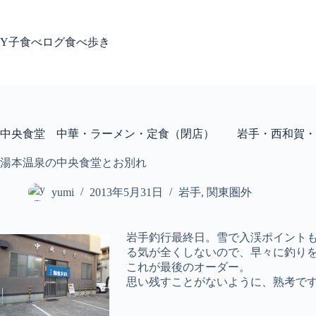
コ
ン
テ
Y子食べログ食べ歩き
ン
ツ
へ
ス
キ
ッ
中央食堂 中華・ラーメン・定食（閉店） 岩手・西和賀・
プ
湯本温泉の中央食堂とお別れ
yumi
2013年5月31日
岩手
,
関東圏外
岩手釣行最終日。雪で入渓ポイント
る気が全くしないので、早々に釣り
これが最後のオーダー。
思い残すことがないように、熟考で