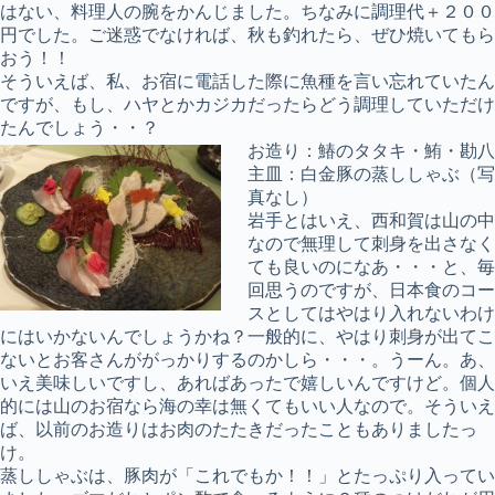
はない、料理人の腕をかんじました。ちなみに調理代＋２００
円でした。ご迷惑でなければ、秋も釣れたら、ぜひ焼いてもら
おう！！
そういえば、私、お宿に電話した際に魚種を言い忘れていたん
ですが、もし、ハヤとかカジカだったらどう調理していただけ
たんでしょう・・？
お造り：鰆のタタキ・鮪・勘八
主皿：白金豚の蒸ししゃぶ（写
真なし）
岩手とはいえ、西和賀は山の中
なので無理して刺身を出さなく
ても良いのになあ・・・と、毎
回思うのですが、日本食のコー
スとしてはやはり入れないわけ
にはいかないんでしょうかね？一般的に、やはり刺身が出てこ
ないとお客さんががっかりするのかしら・・・。うーん。あ、
いえ美味しいですし、あればあったで嬉しいんですけど。個人
的には山のお宿なら海の幸は無くてもいい人なので。そういえ
ば、以前のお造りはお肉のたたきだったこともありましたっ
け。
蒸ししゃぶは、豚肉が「これでもか！！」とたっぷり入ってい