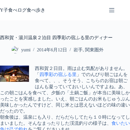
コ
ン
Y子食べログ食べ歩き
テ
ン
ツ
へ
西和賀・湯川温泉２泊目 四季彩の宿ふる里のディナー
ス
キ
yumi
2014年6月12日
岩手
,
関東圏外
ッ
プ
西和賀２日目。雨は止む気配がありません。
「
四季彩の宿ふる里
」でのんびり朝ごはんを
食べて、、、そうそう、こちらのお宿は朝ご
はんも凝っていておいしいんですよね。あ、
この朝ごはんを食べて、夕飯の「土鍋ご飯」が本当に美味しか
ったことを実感しました。いえ、朝ごはんのお米もじゅうぶん
美味しかったんですけど、同じ米とは思えないほどの味の違い
だったので。
朝食後は、温泉にも入り、だらだらしてたら１０時になってし
まいました。そんなまったりした渓流釣りの様子は、
食いたい
魚は己で釣れ
をご覧くださいませ。