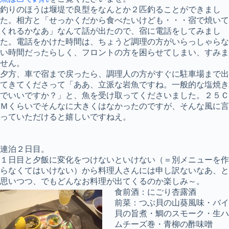
釣りのほうは堰堤で良型をなんとか２匹釣ることができまし
た。相方と「せっかくだから食べたいけども・・・宿で焼いて
くれるかなあ」なんて話が出たので、宿に電話をしてみまし
た。電話をかけた時間は、ちょうど調理の方がいらっしゃらな
い時間だったらしく、フロントの方を困らせてしまい、すみま
せん。
夕方、車で宿まで戻ったら、調理人の方がすぐに駐車場まで出
てきてくださって「ああ、立派な岩魚ですね。一般的な塩焼き
でいいですか？」と、魚を受け取ってくださいました。２５Ｃ
Ｍくらいでそんなに大きくはなかったのですが、そんな風に言
っていただけると嬉しいですねえ。
連泊２日目。
１日目と夕飯に変化をつけないといけない（＝別メニューを作
らなくてはいけない）から料理人さんには申し訳ないなあ、と
思いつつ、でもどんなお料理が出てくるのか楽しみ～。
食前酒：にごり杏露酒
前菜：つぶ貝の山葵風味・バイ
貝の旨煮・鯛のスモーク・生ハ
ムチーズ巻・青柳の酢味噌