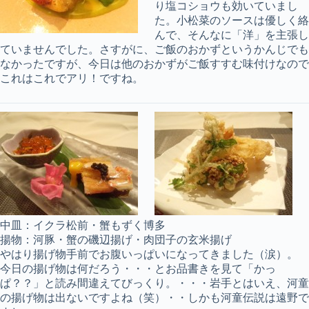
り塩コショウも効いていまし
た。小松菜のソースは優しく絡
んで、そんなに「洋」を主張し
ていませんでした。さすがに、ご飯のおかずというかんじでも
なかったですが、今日は他のおかずがご飯すすむ味付けなので
これはこれでアリ！ですね。
中皿：イクラ松前・蟹もずく博多
揚物：河豚・蟹の磯辺揚げ・肉団子の玄米揚げ
やはり揚げ物手前でお腹いっぱいになってきました（涙）。
今日の揚げ物は何だろう・・・とお品書きを見て「かっ
ぱ？？」と読み間違えてびっくり。・・・岩手とはいえ、河童
の揚げ物は出ないですよね（笑）・・しかも河童伝説は遠野で