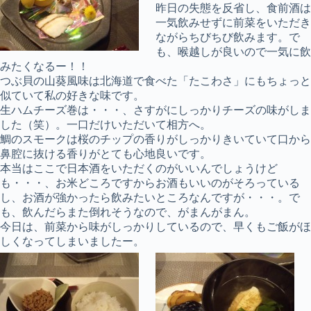
昨日の失態を反省し、食前酒は
一気飲みせずに前菜をいただき
ながらちびちび飲みます。で
も、喉越しが良いので一気に飲
みたくなるー！！
つぶ貝の山葵風味は北海道で食べた「たこわさ」にもちょっと
似ていて私の好きな味です。
生ハムチーズ巻は・・・、さすがにしっかりチーズの味がしま
した（笑）。一口だけいただいて相方へ。
鯛のスモークは桜のチップの香りがしっかりきいていて口から
鼻腔に抜ける香りがとても心地良いです。
本当はここで日本酒をいただくのがいいんでしょうけど
も・・・、お米どころですからお酒もいいのがそろっている
し、お酒が強かったら飲みたいところなんですが・・・。で
も、飲んだらまた倒れそうなので、がまんがまん。
今日は、前菜から味がしっかりしているので、早くもご飯がほ
しくなってしまいましたー。