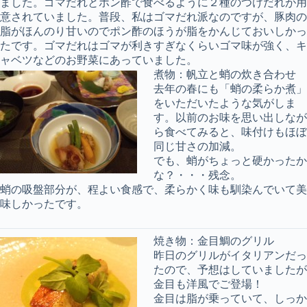
ました。ゴマだれとポン酢で食べるように２種のつけだれが用
意されていました。普段、私はゴマだれ派なのですが、豚肉の
脂がほんのり甘いのでポン酢のほうが脂をかんじておいしかっ
たです。ゴマだれはゴマが利きすぎなくらいゴマ味が強く、キ
ャベツなどのお野菜にあっていました。
煮物：帆立と蛸の炊き合わせ
去年の春にも「蛸の柔らか煮」
をいただいたような気がしま
す。以前のお味を思い出しなが
ら食べてみると、味付けもほぼ
同じ甘さの加減。
でも、蛸がちょっと硬かったか
な？・・・残念。
蛸の吸盤部分が、程よい食感で、柔らかく味も馴染んでいて美
味しかったです。
焼き物：金目鯛のグリル
昨日のグリルがイタリアンだっ
たので、予想はしていましたが
金目も洋風でご登場！
金目は脂が乗っていて、しっか