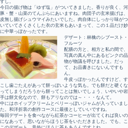
すし。
今日の揚げ物は「ゆず塩」がついてきました。香りが良く、河
豚・蟹・山菜のてんぷらにあいますね。肉団子の玄米揚げは、
皮無し揚げシュウマイみたいでした。肉自体にしっかり味がつ
いていてさくさくした衣の玄米もあいまって、この１品だけ妙
に中華っぽかったです。
デザート：林檎のシブースト・
フルーツ
配膳の方と、相方と私の間で、
写真の真ん中にあるピンクの品
物が物議を呼びました。だっ
て、お品書きにないんですも
ん。
牛皮っぽかったんですけど、す
こし歯ごたえがあって餅っぽいような気も。でも餅だと硬くな
ってしまうだろうから餅ってことは無いでしょう、いやいや岩
手は餅文化なので、餅もアリなのでは～・・・なんて。
中にはホイップクリームとベリーっぽいジャムが入っていまし
た。和洋折衷の創作コースに最後としていいですね。
毎回デザートを食べながら紅茶かコーヒーが出てくれば良いの
になあって、思いながらほうじ茶をいただきました。でも、こ
このデザート、意外にほうじ茶もあうんですよね。