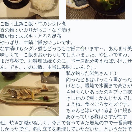
ご飯：土鍋ご飯・牛のシグレ煮
香の物：いぶりがっこ・なす漬け
吸い物：スズキ・とろろ昆布
やっぱり、土鍋ご飯おいしいです。
なす漬けもシグレ煮もどっちもご飯に合います～。あんまり美
味しくて、ご飯をおかわりしてしまいました。やばいですね、
まだ序盤で、お料理は続くのに、ペース配分考えねばいけませ
ん。でも、このご飯、本当に美味しいんです。
私が釣った岩魚さん！！
釣ったときはけっこう重かった
けども、堰堤で水面まで高さが
４Ｍくらいあったのをブッコ抜
きしたので重くかんじたんでし
ょうね。食べごろサイズです。
ちゃんと泳いでいるように焼き
あがっている様はさすがです
ね。焼き加減が程よく、今まで食べてきた岩魚の中で一番美味
しかったです。釣り立てを調理していただいた、というだけで