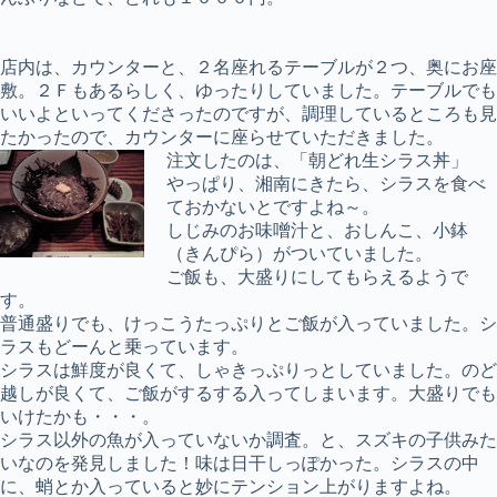
店内は、カウンターと、２名座れるテーブルが２つ、奥にお座
敷。２Ｆもあるらしく、ゆったりしていました。テーブルでも
いいよといってくださったのですが、調理しているところも見
たかったので、カウンターに座らせていただきました。
注文したのは、「朝どれ生シラス丼」
やっぱり、湘南にきたら、シラスを食べ
ておかないとですよね～。
しじみのお味噌汁と、おしんこ、小鉢
（きんぴら）がついていました。
ご飯も、大盛りにしてもらえるようで
す。
普通盛りでも、けっこうたっぷりとご飯が入っていました。シ
ラスもどーんと乗っています。
シラスは鮮度が良くて、しゃきっぷりっとしていました。のど
越しが良くて、ご飯がするする入ってしまいます。大盛りでも
いけたかも・・・。
シラス以外の魚が入っていないか調査。と、スズキの子供みた
いなのを発見しました！味は日干しっぽかった。シラスの中
に、蛸とか入っていると妙にテンション上がりますよね。