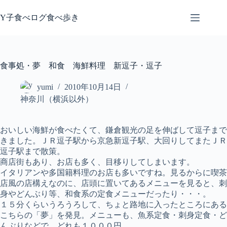
コ
ン
Y子食べログ食べ歩き
テ
ン
ツ
へ
食事処・夢 和食 海鮮料理 新逗子・逗子
ス
キ
yumi
2010年10月14日
ッ
神奈川（横浜以外）
プ
おいしい海鮮が食べたくて、鎌倉観光の足を伸ばして逗子まで
きました。ＪＲ逗子駅から京急新逗子駅、大回りしてまたＪＲ
逗子駅まで散策。
商店街もあり、お店も多く、目移りしてしまいます。
イタリアンや多国籍料理のお店も多いですね。見るからに喫茶
店風の店構えなのに、店頭に置いてあるメニューを見ると、刺
身やどんぶり等、和食系の定食メニューだったり・・・。
１５分くらいうろうろして、ちょと路地に入ったところにある
こちらの「夢」を発見。メニューも、魚系定食・刺身定食・ど
んぶりなどで、どれも１０００円。