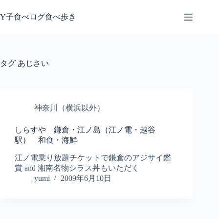
コ
ン
Y子食べログ食べ歩き
テ
ン
ツ
へ
タグ
あじさい
ス
キ
ッ
プ
神奈川（横浜以外）
しらすや 鎌倉・江ノ島（江ノ電・越谷
駅） 和食・海鮮
江ノ電乗り放題チケットで鎌倉のアジサイ鑑
賞 and 湘南名物シラス丼もいただく
yumi
2009年6月10日