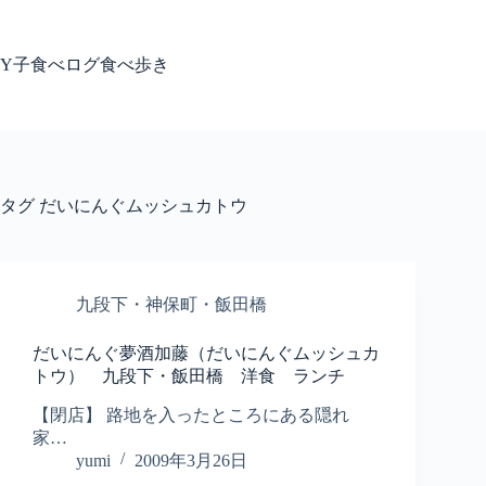
コ
ン
テ
Y子食べログ食べ歩き
ン
ツ
へ
ス
キ
ッ
タグ
だいにんぐムッシュカトウ
プ
九段下・神保町・飯田橋
だいにんぐ夢酒加藤（だいにんぐムッシュカ
トウ） 九段下・飯田橋 洋食 ランチ
【閉店】 路地を入ったところにある隠れ
家…
yumi
2009年3月26日