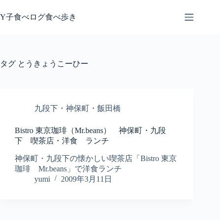
コ
ン
Y子食べログ食べ歩き
テ
ン
ツ
へ
タグ
とうきょうこーひー
ス
キ
ッ
プ
九段下・神保町・飯田橋
Bistro 東京珈琲（Mr.beans） 神保町・九段
下 喫茶店・洋食 ランチ
神保町・九段下の懐かしい喫茶店「Bistro 東京
珈琲 Mr.beans」で洋食ランチ
yumi
2009年3月11日