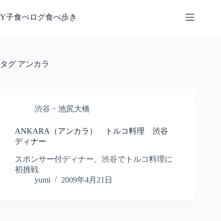
コ
ン
Y子食べログ食べ歩き
テ
ン
ツ
へ
タグ
アンカラ
ス
キ
ッ
プ
渋谷・池尻大橋
ANKARA（アンカラ） トルコ料理 渋谷
ディナー
スポンサー付ディナー、渋谷でトルコ料理に
初挑戦
yumi
2009年4月21日