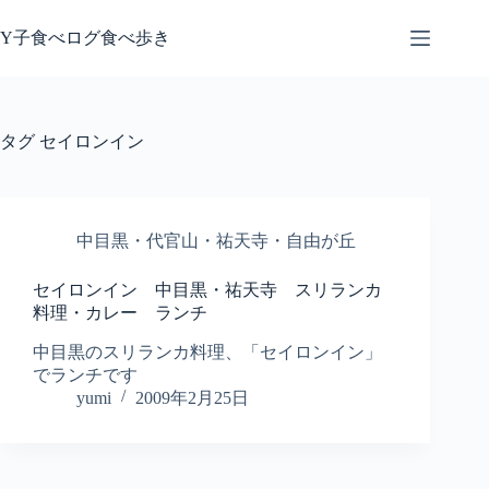
コ
ン
Y子食べログ食べ歩き
テ
ン
ツ
へ
タグ
セイロンイン
ス
キ
ッ
プ
中目黒・代官山・祐天寺・自由が丘
セイロンイン 中目黒・祐天寺 スリランカ
料理・カレー ランチ
中目黒のスリランカ料理、「セイロンイン」
でランチです
yumi
2009年2月25日