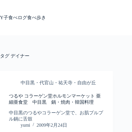
コ
ン
テ
Y子食べログ食べ歩き
ン
ツ
へ
ス
キ
ッ
タグ
デイナー
プ
中目黒・代官山・祐天寺・自由が丘
つるや コラーゲン堂ホルモンマーケット 亜
細亜食堂 中目黒 鍋・焼肉・韓国料理
中目黒のつるやコラーゲン堂で、お肌プルプ
ル鍋に舌鼓
yumi
2009年2月24日