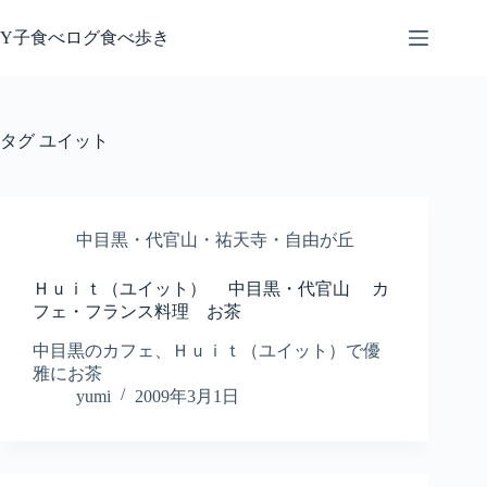
コ
ン
Y子食べログ食べ歩き
テ
ン
ツ
へ
タグ
ユイット
ス
キ
ッ
プ
中目黒・代官山・祐天寺・自由が丘
Ｈｕｉｔ（ユイット） 中目黒・代官山 カ
フェ・フランス料理 お茶
中目黒のカフェ、Ｈｕｉｔ（ユイット）で優
雅にお茶
yumi
2009年3月1日