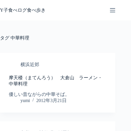
コ
ン
Y子食べログ食べ歩き
テ
ン
ツ
へ
タグ
中華料理
ス
キ
ッ
プ
横浜近郊
摩天楼（まてんろう） 大倉山 ラーメン・
中華料理
優しい昔ながらの中華そば。
yumi
2012年3月21日