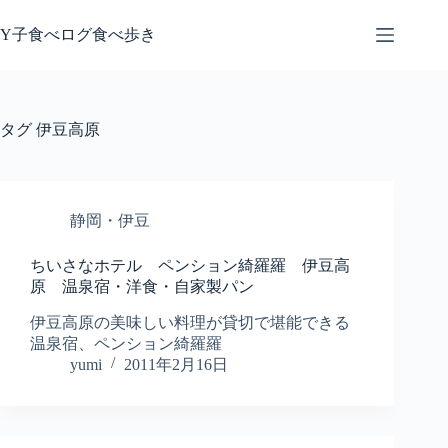
コ
ン
Y子食べログ食べ歩き
テ
ン
ツ
へ
タグ
伊豆高原
ス
キ
ッ
プ
静岡・伊豆
ちいさなホテル ペンション綺羅羅 伊豆高
原 温泉宿・洋食・自家製パン
伊豆高原の美味しい料理が貸切で堪能できる
温泉宿、ペンション綺羅羅
yumi
2011年2月16日