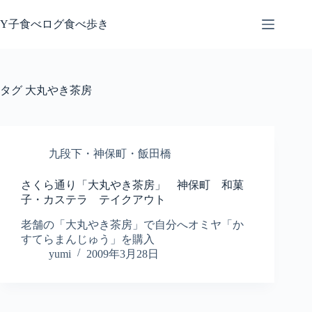
コ
ン
Y子食べログ食べ歩き
テ
ン
ツ
へ
タグ
大丸やき茶房
ス
キ
ッ
プ
九段下・神保町・飯田橋
さくら通り「大丸やき茶房」 神保町 和菓
子・カステラ テイクアウト
老舗の「大丸やき茶房」で自分へオミヤ「か
すてらまんじゅう」を購入
yumi
2009年3月28日