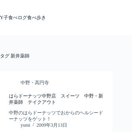
コ
ン
テ
Y子食べログ食べ歩き
ン
ツ
へ
ス
キ
ッ
タグ
新井薬師
プ
中野・高円寺
はらドーナッツ中野店 スイーツ 中野・新
井薬師 テイクアウト
中野のはらドーナッツでおからのヘルシード
ーナッツをゲット！
yumi
2009年3月13日