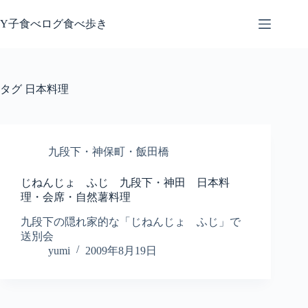
コ
ン
Y子食べログ食べ歩き
テ
ン
ツ
へ
タグ
日本料理
ス
キ
ッ
プ
九段下・神保町・飯田橋
じねんじょ ふじ 九段下・神田 日本料
理・会席・自然薯料理
九段下の隠れ家的な「じねんじょ ふじ」で
送別会
yumi
2009年8月19日