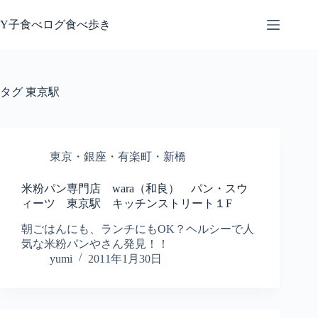
コ
ン
Y子食べログ食べ歩き
テ
ン
ツ
へ
タグ
東京駅
ス
キ
ッ
プ
東京・銀座・有楽町・新橋
米粉パン専門店 wara（和良） パン・スウ
ィーツ 東京駅 キッチンストリート１F
朝ごはんにも、ランチにもOK？ヘルシーで人
気な米粉パンやさん発見！！
yumi
2011年1月30日