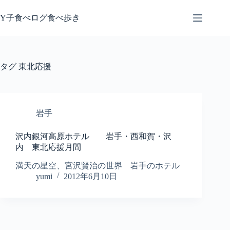
コ
ン
Y子食べログ食べ歩き
テ
ン
ツ
へ
タグ
東北応援
ス
キ
ッ
プ
岩手
沢内銀河高原ホテル 岩手・西和賀・沢
内 東北応援月間
満天の星空、宮沢賢治の世界 岩手のホテル
yumi
2012年6月10日