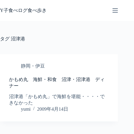
コ
ン
Y子食べログ食べ歩き
テ
ン
ツ
へ
タグ
沼津港
ス
キ
ッ
プ
静岡・伊豆
かもめ丸 海鮮・和食 沼津・沼津港 ディ
ナー
沼津港「かもめ丸」で海鮮を堪能・・・・で
きなかった
yumi
2009年4月14日