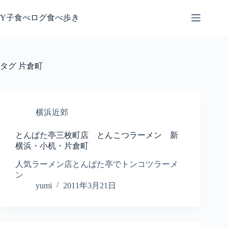
コ
ン
Y子食べログ食べ歩き
テ
ン
ツ
へ
タグ
片倉町
ス
キ
ッ
プ
横浜近郊
とんぱた亭三枚町店 とんこつラーメン 新
横浜・小机・片倉町
人気ラーメン店とんぱた亭でトンコツラーメ
ン
yumi
2011年3月21日