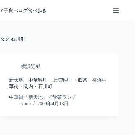
コ
ン
Y子食べログ食べ歩き
テ
ン
ツ
へ
タグ
石川町
ス
キ
ッ
プ
横浜近郊
新天地 中華料理・上海料理 ・飲茶 横浜中
華街・関内・石川町
中華街「新天地」で飲茶ランチ
yumi
2009年4月13日