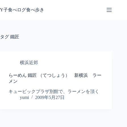
コ
ン
Y子食べログ食べ歩き
テ
ン
ツ
へ
タグ
鐵匠
ス
キ
ッ
プ
横浜近郊
らーめん 鐵匠 （てつしょう） 新横浜 ラー
メン
キュービックプラザ別館で、ラーメンを頂く
yumi
2009年5月27日