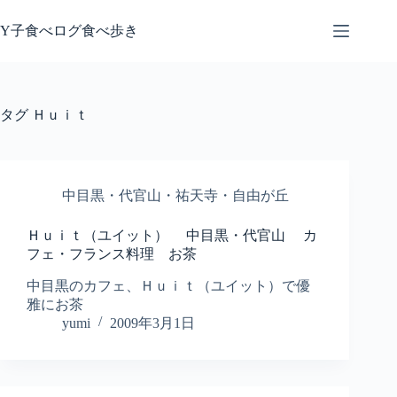
コ
ン
Y子食べログ食べ歩き
テ
ン
ツ
へ
タグ
Ｈｕｉｔ
ス
キ
ッ
プ
中目黒・代官山・祐天寺・自由が丘
Ｈｕｉｔ（ユイット） 中目黒・代官山 カ
フェ・フランス料理 お茶
中目黒のカフェ、Ｈｕｉｔ（ユイット）で優
雅にお茶
yumi
2009年3月1日