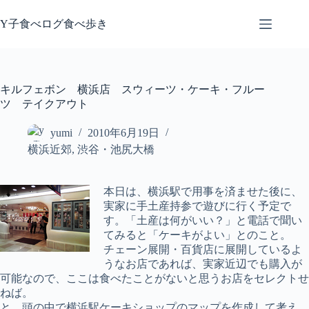
コ
ン
Y子食べログ食べ歩き
テ
ン
ツ
へ
キルフェボン 横浜店 スウィーツ・ケーキ・フルー
ス
ツ テイクアウト
キ
ッ
yumi
2010年6月19日
プ
横浜近郊
,
渋谷・池尻大橋
本日は、横浜駅で用事を済ませた後に、
実家に手土産持参で遊びに行く予定で
す。「土産は何がいい？」と電話で聞い
てみると「ケーキがよい」とのこと。
チェーン展開・百貨店に展開しているよ
うなお店であれば、実家近辺でも購入が
可能なので、ここは食べたことがないと思うお店をセレクトせ
ねば。
と、頭の中で横浜駅ケーキショップのマップを作成して考え、