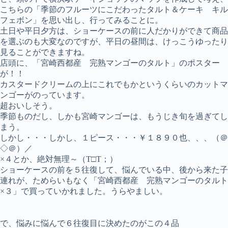
こちらの「季節のフルーツにこだわったタルト＆ケーキ キル
フェボン」を思い出し、行ってみることに。
土日や平日夕方は、ショーケースの前に人だかりができて商品
を選ぶのも大変なのですが、平日の昼間は、けっこうゆったり
見ることができますね。
店頭に、「宮崎西都産 完熟マンゴーのタルト」のポスター
が！！
カスタードクリームの上にこれでもかというくらいのカットマ
ンゴーがのっています。
超おいしそう。
季節ものだし、しかも宮崎マンゴーは、もうじき旬を過ぎてし
まう。
しかし・・・しかし、１ピース・・・￥１８９０也、、、（＠
◇＠）／
×４とか、絶対無理～（T□T；）
ショーケースの前を５往復して、悩んでいる中、後から来た子
連れが、ためらいもなく「宮崎西都産 完熟マンゴーのタルト
×３」で買っていかれました。うらやましい。
で、悩みに悩んで６往復目に決めたのがこの４品