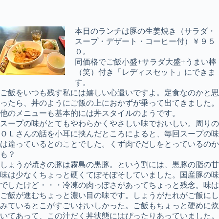
本日のランチは豚の生姜焼き（サラダ・
スープ・デザート・コーヒー付）￥９５
０。
同価格でご飯小盛+サラダ大盛+うまい棒
（笑）付き「レディスセット」にできま
す。
ご飯をいつも残す私には嬉しい心遣いですよ。定食なのかと思
ったら、丼のようにご飯の上におかずが乗って出てきました。
他のメニューも基本的には丼スタイルのようです。
スープの味がとてもやわらかくやさしい味でおいしい。周りの
ＯＬさんの話を小耳に挟んだところによると、毎回スープの味
は違っているとのことでした。くず肉でだしをとっているのか
も？
しょうが焼きの豚は霧島の黒豚。という割には、黒豚の脂の甘
味は少なくちょっと硬くてぽそぽそしていました。国産豚の味
でしたけど・・・冷凍の肉っぽさがあってちょっと残念。味は
ご飯が進むちょっと濃い目の味です。しょうがたれがご飯にし
みているとこがすごいおいしかった。ご飯もちょっと硬めに炊
いてあって、この汁だく丼状態にはぴったりあっていました。