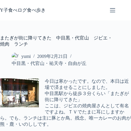
コ
ン
Y子食べログ食べ歩き
テ
ン
ツ
へ
またぎが街に降りてきた 中目黒・代官山 ジビエ・
ス
焼肉 ランチ
キ
ッ
yumi
2009年2月21日
プ
中目黒・代官山・祐天寺・自由が丘
今日は寒かったです。なので、本日は近
場で済ませることにしました。
中目黒駅から徒歩３分くらい「またぎが
街に降りてきた」
ここは、ジビエの焼肉屋さんとして有名
ですよね。ＴＶでたまに耳にしますか
ら。でも、ランチは主に豚とか鳥。残念。唯一カレーのお肉が
熊・鹿・いのししです。