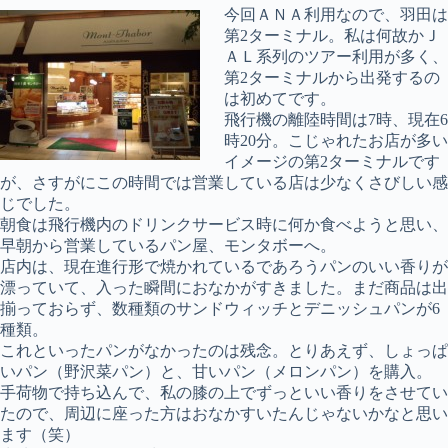
今回ＡＮＡ利用なので、羽田は
第2ターミナル。私は何故かＪ
ＡＬ系列のツアー利用が多く、
第2ターミナルから出発するの
は初めてです。
飛行機の離陸時間は7時、現在6
時20分。こじゃれたお店が多い
イメージの第2ターミナルです
が、さすがにこの時間では営業している店は少なくさびしい感
じでした。
朝食は飛行機内のドリンクサービス時に何か食べようと思い、
早朝から営業しているパン屋、モンタボーへ。
店内は、現在進行形で焼かれているであろうパンのいい香りが
漂っていて、入った瞬間におなかがすきました。まだ商品は出
揃っておらず、数種類のサンドウィッチとデニッシュパンが6
種類。
これといったパンがなかったのは残念。とりあえず、しょっぱ
いパン（野沢菜パン）と、甘いパン（メロンパン）を購入。
手荷物で持ち込んで、私の膝の上でずっといい香りをさせてい
たので、周辺に座った方はおなかすいたんじゃないかなと思い
ます（笑）