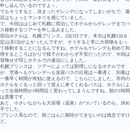
申し込んでいるのですよ～。
でもそうすると、決まったゲレンデになってしまいがちで、最
近はちょっとマンネリを感じていました。
で、今回ははじめて札幌に宿泊してホテルからゲレンデまでバ
ス移動するツアーを申し込みました。
宿泊ホテルは、札幌プリンス。2泊3日です。本当は札幌1泊＆
定山渓1泊がよかったんですが、そうすると常に大荷物をもっ
て移動することになるんですね。ホテルもゲレンデも初めて利
用するところばかりで様子がわからず不安だったので、今回は
冒険せず同じホテルでの連泊にしました。
札幌プリンスは、ツアーによっては割増しになるホテルです
が、空港へもゲレンデへも送迎バスの出発は一番遅く、到着は
一番早く時間が有効に使えるので、こちらにしました。市内の
ホテルをぐるっと回って迎えに来てくれるバスは、ホテルによ
って出発時間が1時間近く変わってしまうんですね。朝の1時間
は貴重です。
あと、小さいながらも大浴場（温泉）がついているのも、決め
手でした。
プリンス系なので、朝ごはんに期待ができないのは残念ですけ
ど。