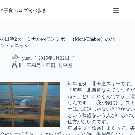
コ
ン
Y子食べログ食べ歩き
テ
ン
ツ
へ
羽田第2ターミナル内モンタボー（Mont-Thabor）のパ
ス
ン・デニッシュ
キ
ッ
yumi
2015年1月22日
プ
品川・平和島・羽田
,
関東圏
毎年恒例、北海道スキーです。
「毎年、北海道なんてリッチだ
ね～」といわれるんですが、違
うんです！！我が家には、スキ
ーは北海道じゃないと行かない
という我儘をいう人がいるので
仕方がないのです。
毎回ネット検索しまくって、各
会社の比較表をエクセルで作って、その時一番お得なツアーに