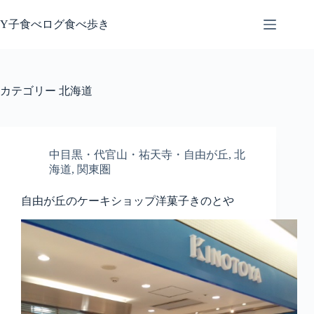
コ
ン
Y子食べログ食べ歩き
テ
ン
ツ
へ
カテゴリー
北海道
ス
キ
ッ
プ
中目黒・代官山・祐天寺・自由が丘
,
北
海道
,
関東圏
自由が丘のケーキショップ洋菓子きのとや