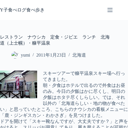
コ
ン
Y子食べログ食べ歩き
テ
ン
ツ
へ
レストラン ナウシカ 定食・ジビエ ランチ 北海
ス
道（上士幌）・糠平温泉
キ
ッ
yumi
2011年1月23日
北海道
プ
スキーツアーで糠平温泉スキー場へ行っ
てきました。
朝・夕食はホテルで出るので外食はお昼
のみ。今日の夕飯はかに尽くし、明日の
夕飯はホタテ尽くしらしい。では、それ
以外の「北海道らしい・地の物が食べた
い」と思っていたところ、こちらのナウシカの看板メニューに
「鹿・ジンギスカン・わかさぎ」を見つけました。
ドアを開けて「スキー靴なんですが、大丈夫ですか？」と声を
かけると、スリッパが用意してあり、履き替えることが可能だ