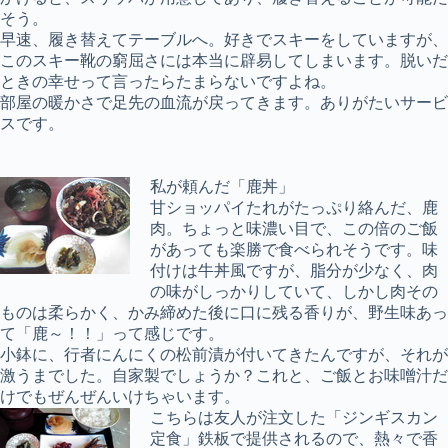
そう。
早速、履き替えてテーブルへ。好きでスキーをしていますが、
このスキー靴の窮屈さには本当に辟易してしまいます。脱いだ
ときの幸せって言ったらたまらないですよね。
部屋の暖かさで足先の血流が戻ってきます。ありがたいサービ
スです。
私が頼んだ「鹿丼」
甘ショッパイたれがたっぷり絡んだ、鹿
肉。ちょっと味濃い目で、この倍のご飯
があっても楽勝で食べられそうです。味
付けは牛丼風ですが、脂分が少なく、肉
の味がしっかりしていて、しかし肉その
ものは柔らかく、かみ締めた後に口に残る香りが、野生味あっ
て「鹿～！！」って感じです。
小鉢に、行者にんにくの松前漬が付いてきたんですが、それが
激うまでした。自家製でしょうか？これと、ご飯とお味噌汁だ
けでもぜんぜんいけちゃいます。
こちらは友人が注文した「ジンギスカン
定食」鉄板で提供されるので、熱々で香