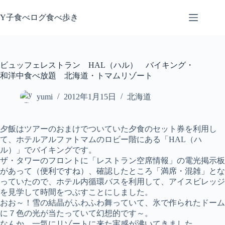
コ
ン
Y子食べログ食べ歩き
テ
ン
ツ
へ
ビュッフェレストラン HAL（ハル） バイキング・
ス
和洋中食べ放題 北海道・トマムリゾート
キ
ッ
yumi
2012年1月15日
北海道
プ
夕飯はツアーのおまけでついていた夕食のセット券を利用し
て、ホテルアルファトマムのロビー階にある「HAL（ハ
ル）」でバイキングです。
ザ・タワーのフロントに「レストラン空席情報」の電光掲示板
があって（便利ですね）、確認したところ「満席・混雑」とな
っていたので、ホテル内循環バスを利用して、アイスビレッジ
を見学して時間をつぶすことにしました。
おお～！雪の結晶がふわふわ舞っていて、氷で作られたドーム
に７色の光が当たっていて幻想的です～。
なんか、一気にリゾートに来た実感が沸いてきました。