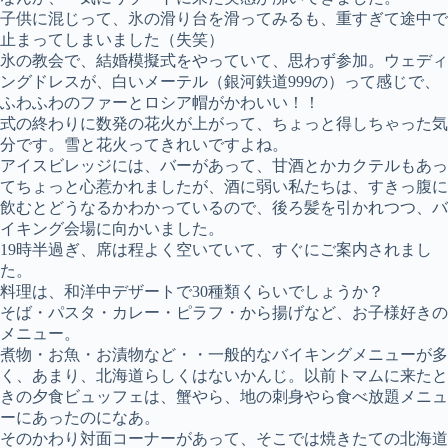
子供に混じって、氷の滑り台を滑ってみるも、重すぎて途中で
止まってしまいました（失笑）
氷の教会で、結婚模擬式をやっていて、思わず参加。ウェディ
ングドレスが、白いメーテル（銀河鉄道999の）って感じで、
ふわふわのファーとロシア帽がかわいい！！
式の終わりに数発の花火が上がって、ちょっと得しちゃった気
分です。雪と花火ってきれいですよね。
アイスビレッジには、バーがあって、甘酒とかカクテルもあっ
てちょっと心惹かれましたが、酒に弱い私たちは、すきっ腹に
飲むとどうなるかわかっているので、後ろ髪を引かれつつ、バ
イキング会場に向かいました。
19時半過ぎ、席は程よく空いていて、すぐにご案内されまし
た。
料理は、和洋中デザートで30種類くらいでしょうか？
そば・パスタ・カレー・ピラフ・から揚げなど、お子様好きの
メニュー。
煮物・お魚・お漬物など・・一般的なバイキングメニューが多
く、あまり、北海道らしくはないかんじ。以前トマムに来たと
きの夕食ビュッフェは、蟹やら、地の刺身やら食べ放題メニュ
ーにあったのになあ。
そのかわり対面コーナーがあって、そこでは焼きたての北海道