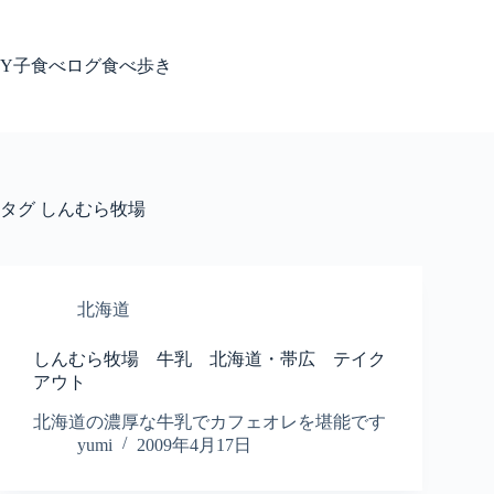
コ
ン
テ
Y子食べログ食べ歩き
ン
ツ
へ
ス
キ
ッ
タグ
しんむら牧場
プ
北海道
しんむら牧場 牛乳 北海道・帯広 テイク
アウト
北海道の濃厚な牛乳でカフェオレを堪能です
yumi
2009年4月17日