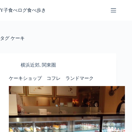
コ
ン
Y子食べログ食べ歩き
テ
ン
ツ
へ
タグ
ケーキ
ス
キ
ッ
プ
横浜近郊
,
関東圏
ケーキショップ コフレ ランドマーク