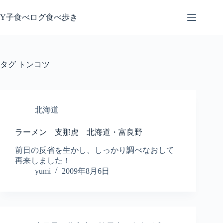
コ
ン
Y子食べログ食べ歩き
テ
ン
ツ
へ
タグ
トンコツ
ス
キ
ッ
プ
北海道
ラーメン 支那虎 北海道・富良野
前日の反省を生かし、しっかり調べなおして
再来しました！
yumi
2009年8月6日