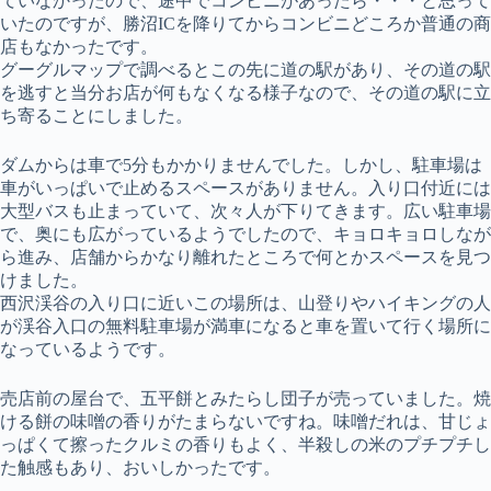
ていなかったので、途中でコンビニがあったら・・・と思って
いたのですが、勝沼ICを降りてからコンビニどころか普通の商
店もなかったです。
グーグルマップで調べるとこの先に道の駅があり、その道の駅
を逃すと当分お店が何もなくなる様子なので、その道の駅に立
ち寄ることにしました。
ダムからは車で5分もかかりませんでした。しかし、駐車場は
車がいっぱいで止めるスペースがありません。入り口付近には
大型バスも止まっていて、次々人が下りてきます。広い駐車場
で、奥にも広がっているようでしたので、キョロキョロしなが
ら進み、店舗からかなり離れたところで何とかスペースを見つ
けました。
西沢渓谷の入り口に近いこの場所は、山登りやハイキングの人
が渓谷入口の無料駐車場が満車になると車を置いて行く場所に
なっているようです。
売店前の屋台で、五平餅とみたらし団子が売っていました。焼
ける餅の味噌の香りがたまらないですね。味噌だれは、甘じょ
っぱくて擦ったクルミの香りもよく、半殺しの米のプチプチし
た触感もあり、おいしかったです。