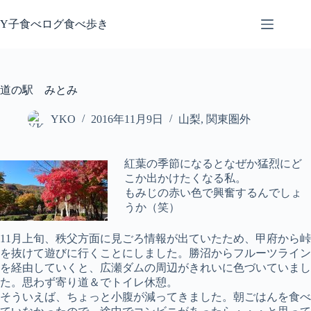
コ
ン
Y子食べログ食べ歩き
テ
ン
ツ
へ
道の駅 みとみ
ス
キ
YKO
2016年11月9日
山梨
,
関東圏外
ッ
プ
紅葉の季節になるとなぜか猛烈にど
こか出かけたくなる私。
もみじの赤い色で興奮するんでしょ
うか（笑）
11月上旬、秩父方面に見ごろ情報が出ていたため、甲府から峠
を抜けて遊びに行くことにしました。勝沼からフルーツライン
を経由していくと、広瀬ダムの周辺がきれいに色づいていまし
た。思わず寄り道＆でトイレ休憩。
そういえば、ちょっと小腹が減ってきました。朝ごはんを食べ